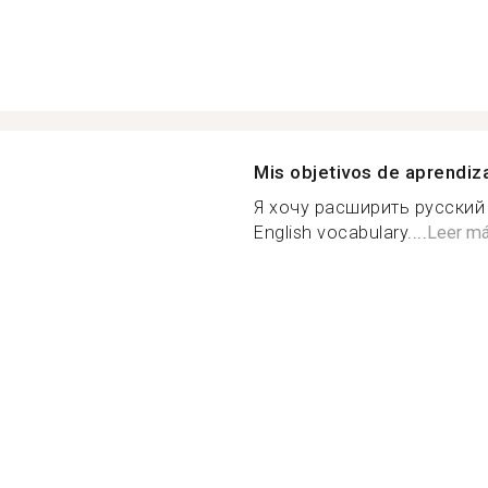
Mis objetivos de aprendiz
Я хочу расширить русский 
English vocabulary....
Leer m