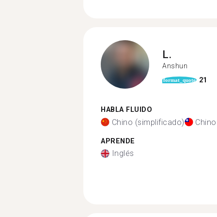
L.
Anshun
21
format_quote
HABLA FLUIDO
Chino (simplificado)
Chino 
APRENDE
Inglés