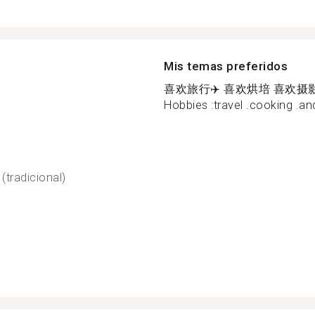
Mis temas preferidos
喜欢旅行✈️ 喜欢烘培 喜欢摄影
Hobbies :travel .cooking .and
(tradicional)