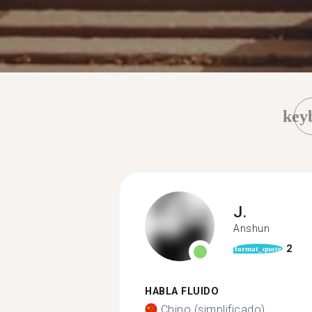
key
J.
Anshun
2
format_quote
HABLA FLUIDO
Chino (simplificado)