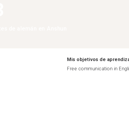
3
tes de alemán en Anshun
Mis objetivos de aprendiz
Free communication in Englis