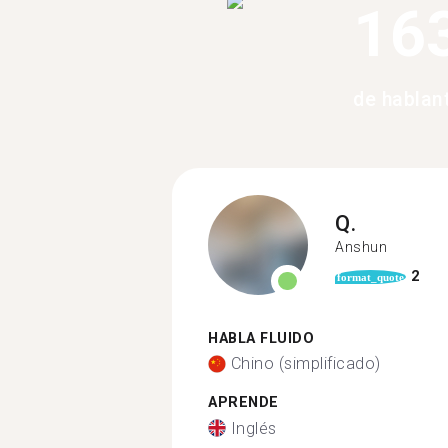
16
de hablan
Q.
Anshun
2
format_quote
HABLA FLUIDO
Chino (simplificado)
APRENDE
Inglés