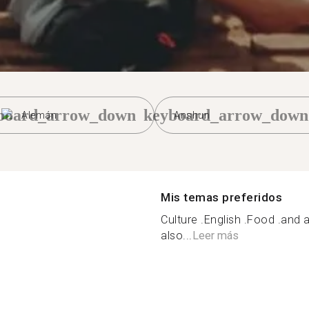
board_arrow_down
keyboard_arrow_down
Alemán
Anshun
Mis temas preferidos
Culture .English .Food .and a
also...
Leer más