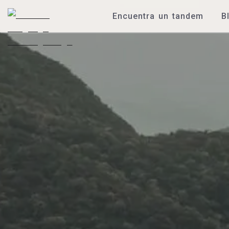
Encuentra un tandem
B