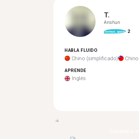
T.
Anshun
2
format_quote
HABLA FLUIDO
Chino (simplificado)
Chino 
APRENDE
Inglés
Encuentra 