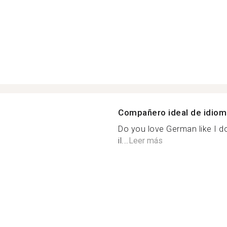
Compañero ideal de idio
Do you love German like I do
il...
Leer más