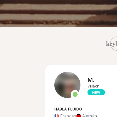
key
M.
Villach
NEW
HABLA FLUIDO
Francés
Alemán