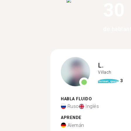
30
de hablan
L.
Villach
3
format_quote
HABLA FLUIDO
Ruso
Inglés
APRENDE
Alemán