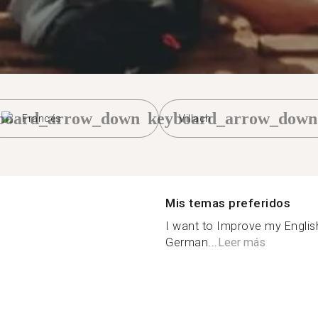
board_arrow_down
keyboard_arrow_down
Francés
Villach
Mis temas preferidos
I want to Improve my English
German...
Leer más