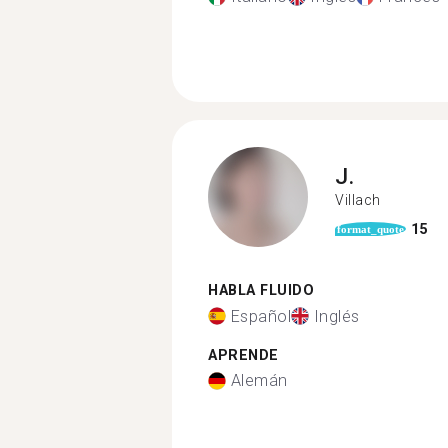
J.
Villach
15
format_quote
HABLA FLUIDO
Español
Inglés
APRENDE
Alemán