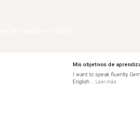
tes de francés en Villach
Mis objetivos de aprendiz
I want to speak fluently Ge
English....
Leer más