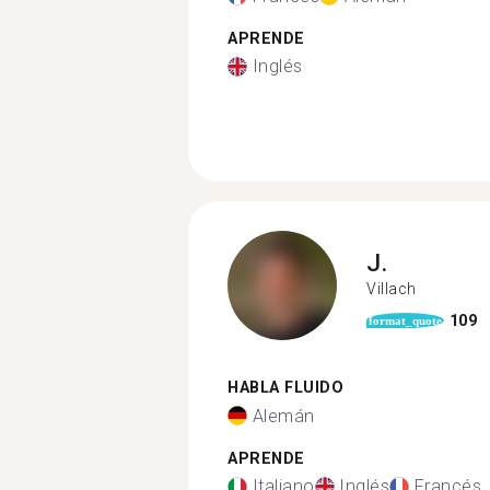
APRENDE
Inglés
J.
Villach
109
format_quote
HABLA FLUIDO
Alemán
APRENDE
Italiano
Inglés
Francés