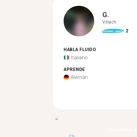
G.
Villach
2
format_quote
HABLA FLUIDO
Italiano
APRENDE
Alemán
Encuentra 