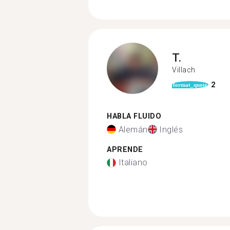
T.
Villach
2
format_quote
HABLA FLUIDO
Alemán
Inglés
APRENDE
Italiano