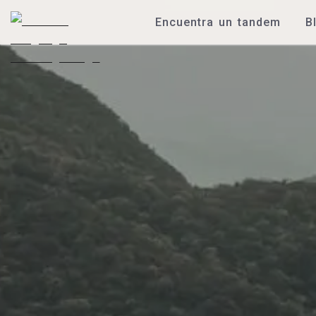
Encuentra un tandem
B