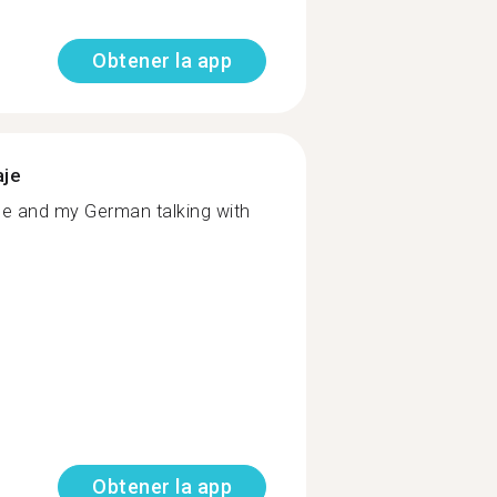
Obtener la app
aje
se and my German talking with
Obtener la app