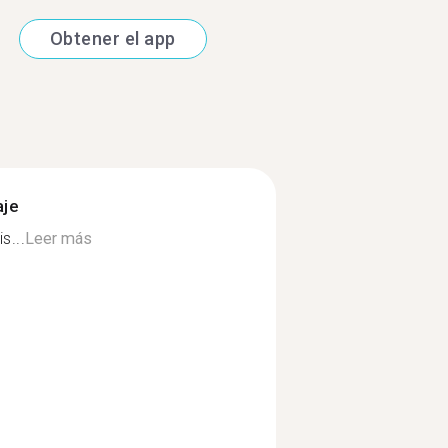
Obtener el app
aje
s...
Leer más