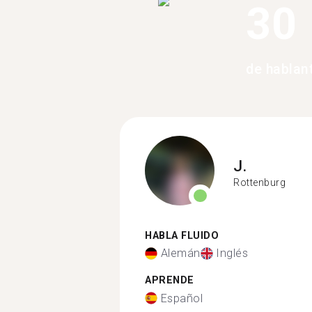
30
de hablan
J.
Rottenburg
HABLA FLUIDO
Alemán
Inglés
APRENDE
Español