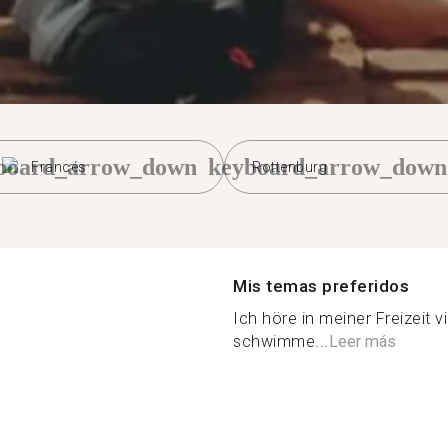
board_arrow_down
keyboard_arrow_down
Francés
Rottenburg
Mis temas preferidos
Ich höre in meiner Freizeit 
schwimme...
Leer más