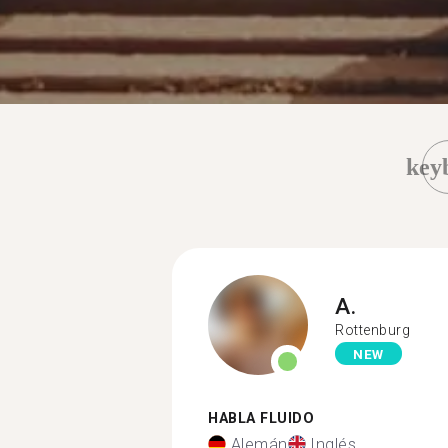
key
A.
Rottenburg
NEW
HABLA FLUIDO
Alemán
Inglés