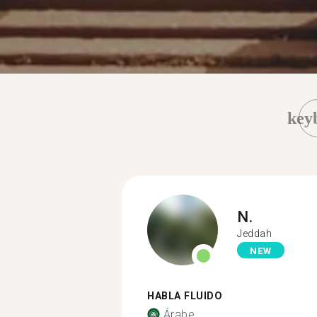
key
N.
Jeddah
NEW
HABLA FLUIDO
Árabe