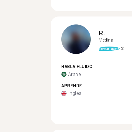
R.
Medina
2
format_quote
HABLA FLUIDO
Árabe
APRENDE
Inglés