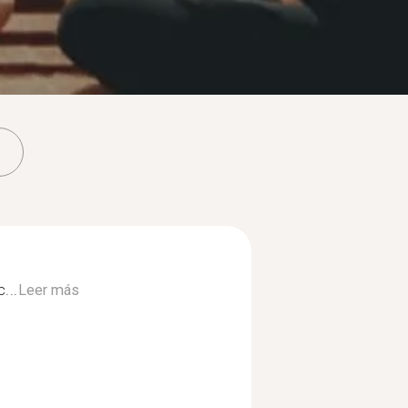
...
Leer más