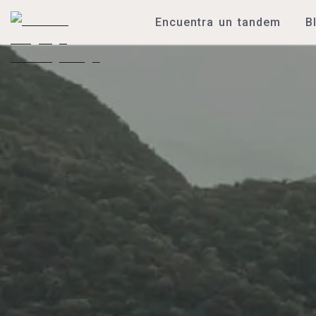
Encuentra un tandem
B