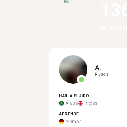
13
de hablan
A.
Riyadh
HABLA FLUIDO
Árabe
Inglés
APRENDE
Alemán