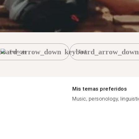
board_arrow_down
keyboard_arrow_down
Francés
Taif
Mis temas preferidos
Music, personology, linguistic