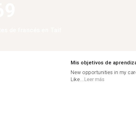
69
tes de francés en Taif
Mis objetivos de aprendiz
New opportunities in my care
Like...
Leer más