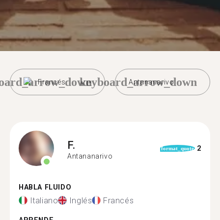
oard_arrow_down
keyboard_arrow_down
Francés
Antananarivo
F.
2
format_quote
Antananarivo
HABLA FLUIDO
Italiano
Inglés
Francés