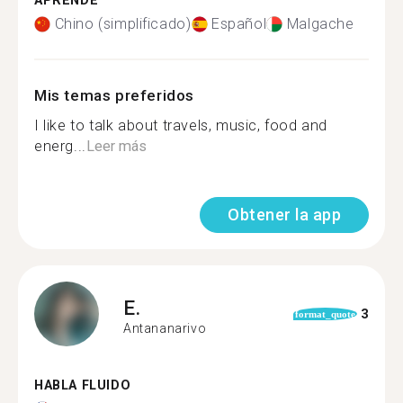
APRENDE
Chino (simplificado)
Español
Malgache
Mis temas preferidos
I like to talk about travels, music, food and
energ...
Leer más
Obtener la app
E.
3
format_quote
Antananarivo
HABLA FLUIDO