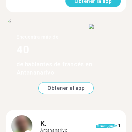
Obtener la app
Encuentra más de
40
de hablantes de francés en
Antananarivo
Obtener el app
K.
1
format_quote
Antananarivo