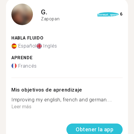
G.
6
format_quote
Zapopan
HABLA FLUIDO
Español
Inglés
APRENDE
Francés
Mis objetivos de aprendizaje
Improving my english, french and german....
Leer más
Obtener la app