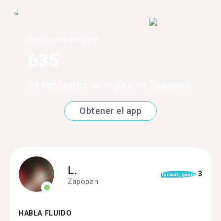
Encuentra más de
635
de hablantes de inglés en Zapopan
Obtener el app
L.
3
format_quote
Zapopan
HABLA FLUIDO