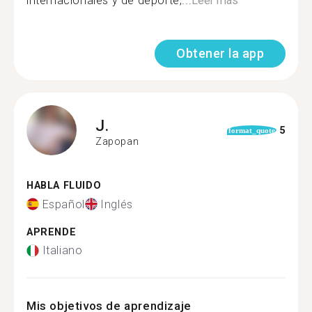
internacionales y de deporte,...
Leer más
Obtener la app
J.
5
format_quote
Zapopan
HABLA FLUIDO
Español
Inglés
APRENDE
Italiano
Mis objetivos de aprendizaje