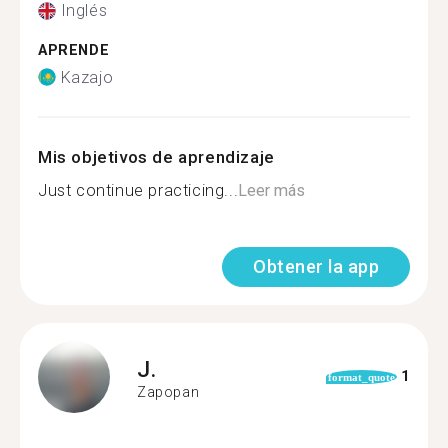
Inglés
APRENDE
Kazajo
Mis objetivos de aprendizaje
Just continue practicing...
Leer más
Obtener la app
J.
1
format_quote
Zapopan