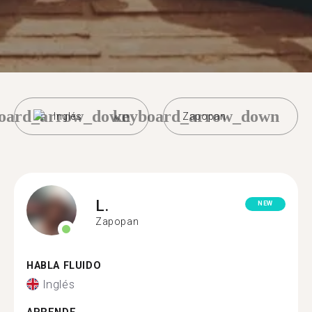
oard_arrow_down
keyboard_arrow_down
Inglés
Zapopan
L.
NEW
Zapopan
HABLA FLUIDO
Inglés