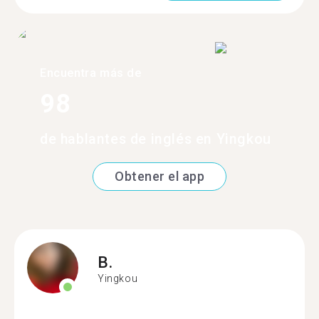
Encuentra más de
98
de hablantes de inglés en Yingkou
Obtener el app
B.
Yingkou