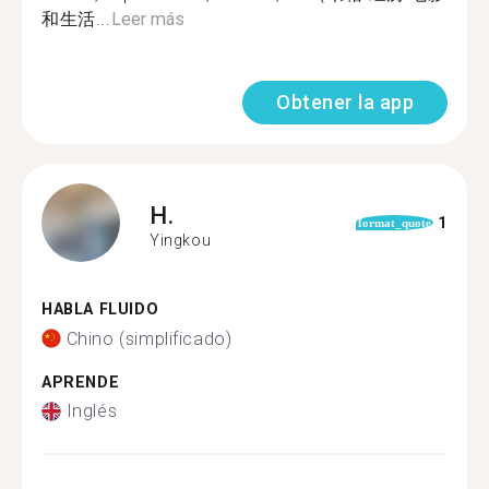
和生活...
Leer más
Obtener la app
H.
1
format_quote
Yingkou
HABLA FLUIDO
Chino (simplificado)
APRENDE
Inglés