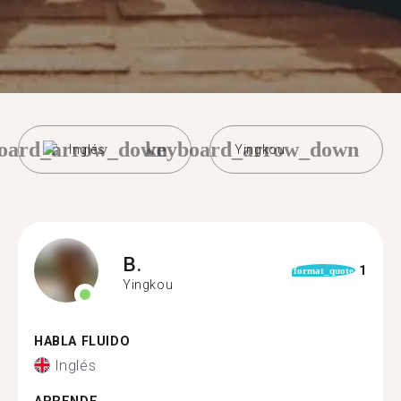
oard_arrow_down
keyboard_arrow_down
Inglés
Yingkou
B.
1
format_quote
Yingkou
HABLA FLUIDO
Inglés