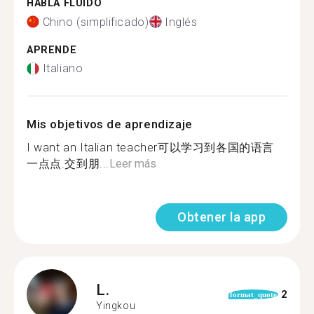
HABLA FLUIDO
Chino (simplificado)
Inglés
APRENDE
Italiano
Mis objetivos de aprendizaje
I want an Italian teacher可以学习到各国的语言
一点点.交到朋...
Leer más
Obtener la app
L.
2
format_quote
Yingkou