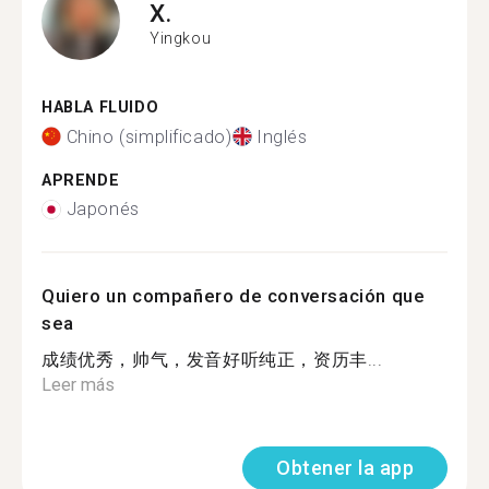
X.
Yingkou
HABLA FLUIDO
Chino (simplificado)
Inglés
APRENDE
Japonés
Quiero un compañero de conversación que
sea
成绩优秀，帅气，发音好听纯正，资历丰...
Leer más
Obtener la app