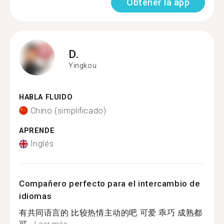
Obtener la app
D.
Yingkou
HABLA FLUIDO
Chino (simplificado)
APRENDE
Inglés
Compañero perfecto para el intercambio de
idiomas
有共同语言的 比较热情主动的吧 可爱 乖巧 成熟都