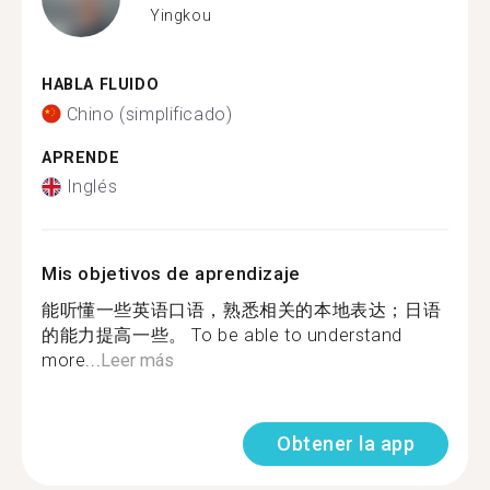
Yingkou
HABLA FLUIDO
Chino (simplificado)
APRENDE
Inglés
Mis objetivos de aprendizaje
能听懂一些英语口语，熟悉相关的本地表达；日语
的能力提高一些。 To be able to understand
more...
Leer más
Obtener la app