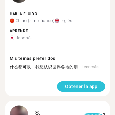
HABLA FLUIDO
Chino (simplificado)
Inglés
APRENDE
Japonés
Mis temas preferidos
什么都可以，我想认识世界各地的朋...
Leer más
Obtener la app
S.
3
format_quote