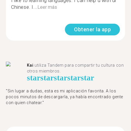
I like to learning languages. I can help u with ur
Chinese. I...
Leer más
Obtener la app
Kai
utiliza Tandem para compartir tu cultura con
otros miembros.
star
star
star
star
star
"Sin lugar a dudas, esta es mi aplicación favorita. A los
pocos minutos de descargarla, ya había encontrado gente
con quien chatear."