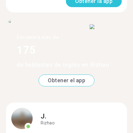
Obtener la app
Encuentra más de
175
de hablantes de inglés en Rizhao
Obtener el app
J.
Rizhao