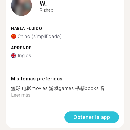
W.
Rizhao
HABLA FLUIDO
Chino (simplificado)
APRENDE
Inglés
Mis temas preferidos
篮球 电影movies 游戏games 书籍books 音...
Leer más
Obtener la app