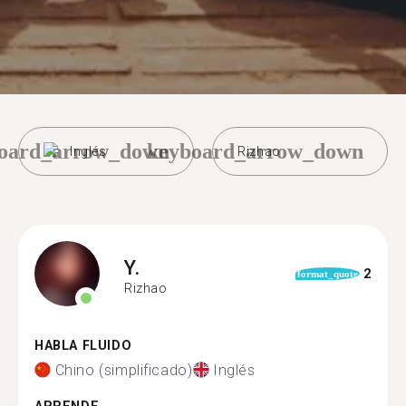
oard_arrow_down
keyboard_arrow_down
Inglés
Rizhao
Y.
2
format_quote
Rizhao
HABLA FLUIDO
Chino (simplificado)
Inglés