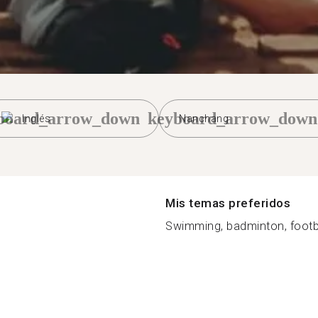
board_arrow_down
keyboard_arrow_down
Inglés
Nanchang
Mis temas preferidos
Swimming, badminton, footbal
)