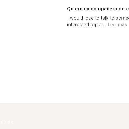
Quiero un compañero de c
I would love to talk to s
interested topics...
Leer más
s
más de