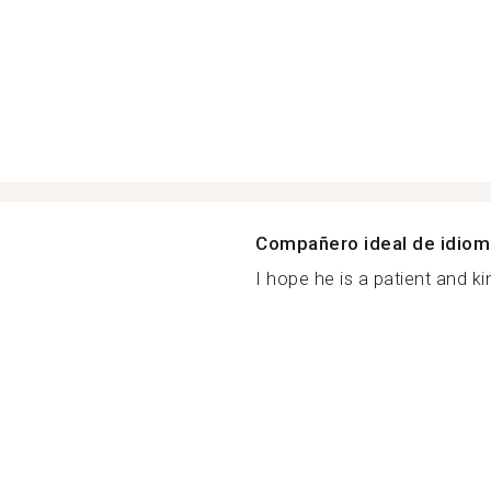
Compañero ideal de idio
I hope he is a patient and k
s