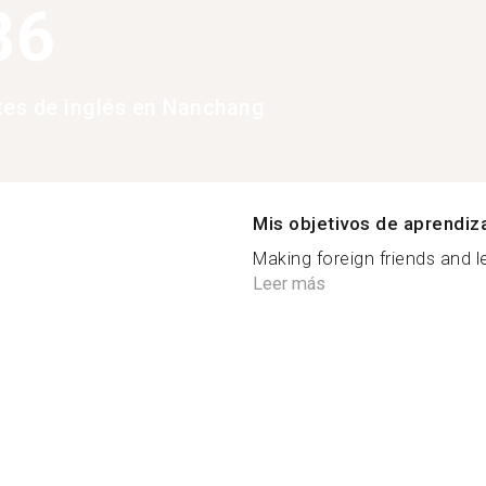
86
tes de inglés en Nanchang
Mis objetivos de aprendiz
Making foreign friends and l
Leer más
s