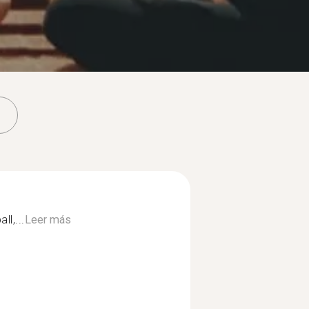
l,...
Leer más