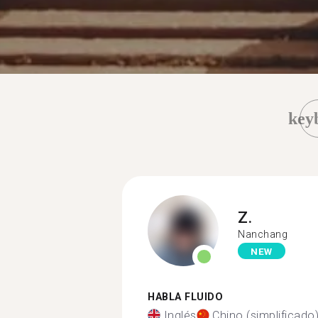
key
Z.
Nanchang
NEW
HABLA FLUIDO
Inglés
Chino (simplificado