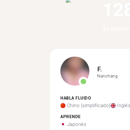
12
de hablan
F.
Nanchang
HABLA FLUIDO
Chino (simplificado)
Inglé
APRENDE
Japonés