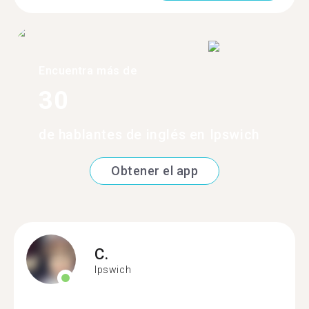
Encuentra más de
30
de hablantes de inglés en Ipswich
Obtener el app
C.
Ipswich