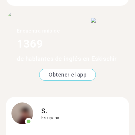
Encuentra más de
1369
de hablantes de inglés en Eskisehir
Obtener el app
S.
Eskişehir