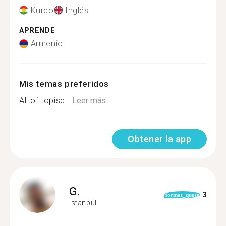
Kurdo
Inglés
APRENDE
Armenio
Mis temas preferidos
All of topisc...
Leer más
Obtener la app
G.
3
format_quote
Istanbul