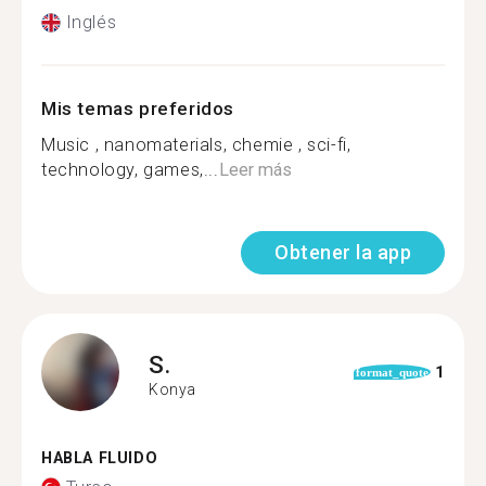
Inglés
Mis temas preferidos
Music , nanomaterials, chemie , sci-fi,
technology, games,...
Leer más
Obtener la app
S.
1
format_quote
Konya
HABLA FLUIDO