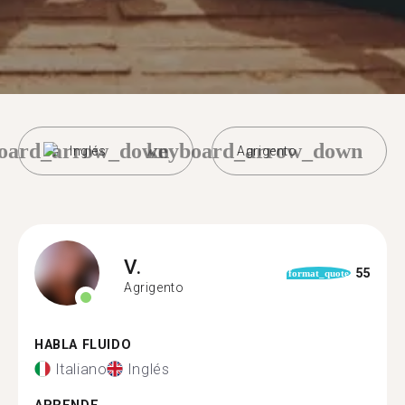
oard_arrow_down
keyboard_arrow_down
Inglés
Agrigento
V.
55
format_quote
Agrigento
HABLA FLUIDO
Italiano
Inglés