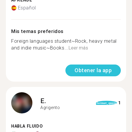
APRENDE
Español
Mis temas preferidos
Foreign languages student~Rock, heavy metal
and indie music~Books...
Leer más
Obtener la app
E.
1
format_quote
Agrigento
HABLA FLUIDO