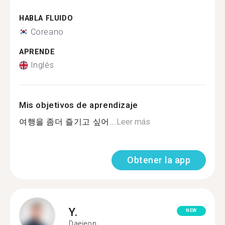
HABLA FLUIDO
Coreano
APRENDE
Inglés
Mis objetivos de aprendizaje
여행을 좀더 즐기고 싶어...
Leer más
Obtener la app
Y.
NEW
Daejeon