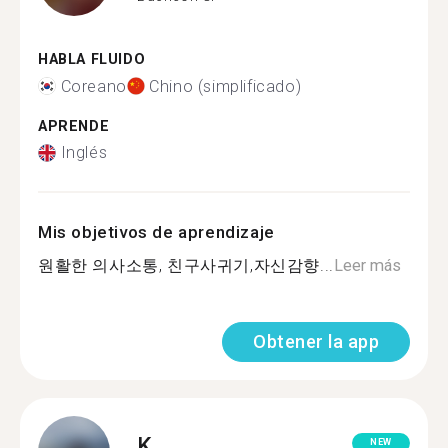
HABLA FLUIDO
Coreano
Chino (simplificado)
APRENDE
Inglés
Mis objetivos de aprendizaje
원활한 의사소통, 친구사귀기,자신감향...
Leer más
Obtener la app
K.
NEW