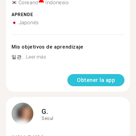
Coreano
Indonesio
APRENDE
Japonés
Mis objetivos de aprendizaje
일관...
Leer más
Obtener la app
G.
Seoul