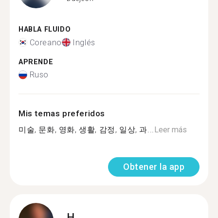
HABLA FLUIDO
Coreano
Inglés
APRENDE
Ruso
Mis temas preferidos
미술, 문화, 영화, 생활, 감정, 일상, 과...
Leer más
Obtener la app
H.