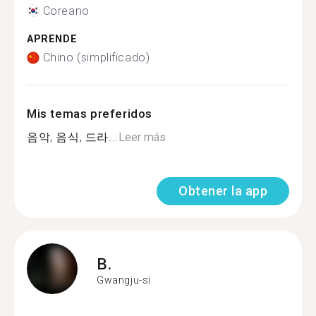
Coreano
APRENDE
Chino (simplificado)
Mis temas preferidos
음악, 음식, 드라...
Leer más
Obtener la app
B.
Gwangju-si