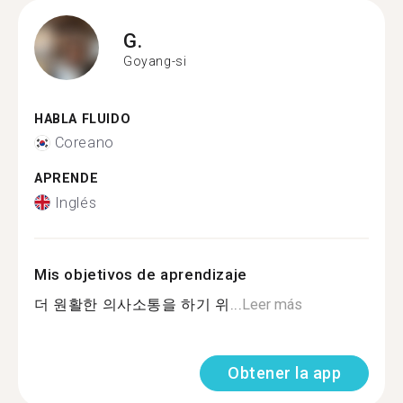
G.
Goyang-si
HABLA FLUIDO
Coreano
APRENDE
Inglés
Mis objetivos de aprendizaje
더 원활한 의사소통을 하기 위...
Leer más
Obtener la app