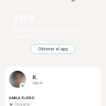
Encuentra más de
1369
de hablantes de neerlandés en
Yongin-si
Obtener el app
R.
Jeju-si
HABLA FLUIDO
Coreano