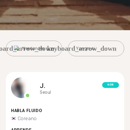
oard_arrow_down
keyboard_arrow_down
Neerlandés
Yongin-si
J.
NEW
Seoul
HABLA FLUIDO
Coreano