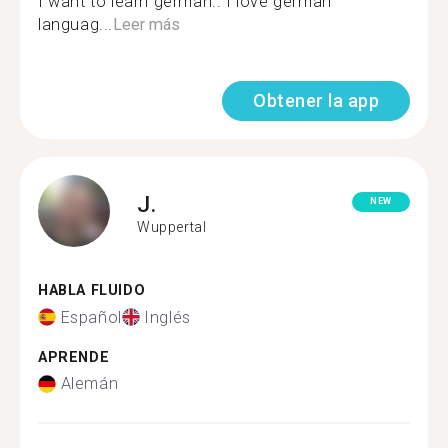
I want to learn german.. I love german
languag...
Leer más
Obtener la app
J.
NEW
Wuppertal
HABLA FLUIDO
Español
Inglés
APRENDE
Alemán