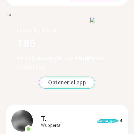
Encuentra más de
185
de hablantes de neerlandés en
Wuppertal
Obtener el app
T.
4
format_quote
Wuppertal