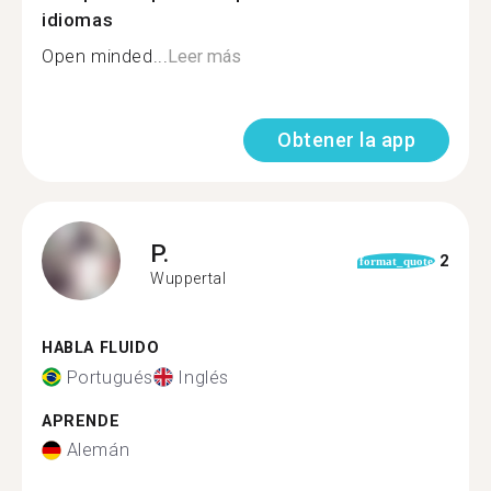
idiomas
Open minded...
Leer más
Obtener la app
P.
2
format_quote
Wuppertal
HABLA FLUIDO
Portugués
Inglés
APRENDE
Alemán