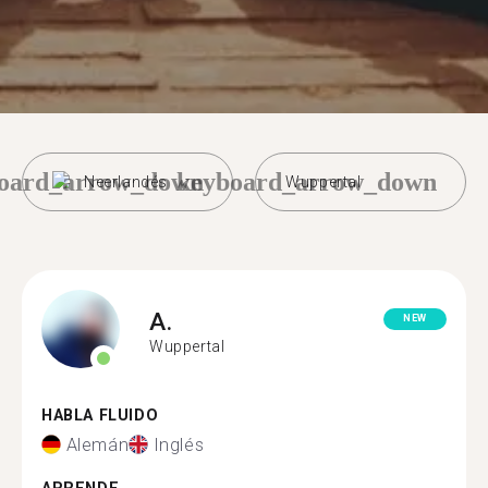
oard_arrow_down
keyboard_arrow_down
Neerlandés
Wuppertal
A.
NEW
Wuppertal
HABLA FLUIDO
Alemán
Inglés