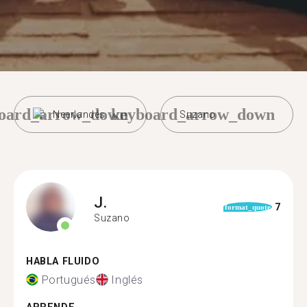
oard_arrow_down
keyboard_arrow_down
Neerlandés
Suzano
J.
7
format_quote
Suzano
HABLA FLUIDO
Portugués
Inglés