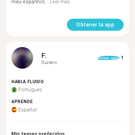
meu espanhol,...
Leer más
Obtener la app
F.
1
format_quote
Suzano
HABLA FLUIDO
Portugués
APRENDE
Español
Mis temas preferidos