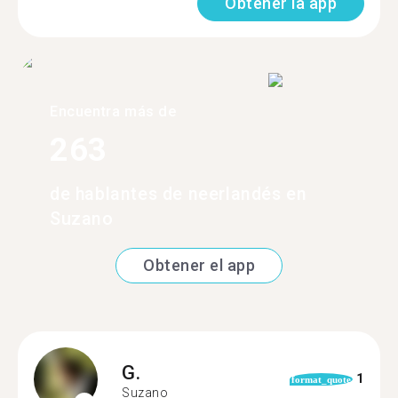
Obtener la app
Encuentra más de
263
de hablantes de neerlandés en
Suzano
Obtener el app
G.
1
format_quote
Suzano