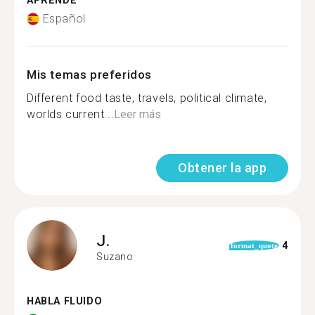
APRENDE
Español
Mis temas preferidos
Different food taste, travels, political climate,
worlds current...
Leer más
Obtener la app
J.
4
format_quote
Suzano
HABLA FLUIDO