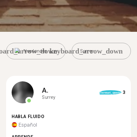
oard_arrow_down
keyboard_arrow_down
Neerlandés
Surrey
A.
3
format_quote
Surrey
HABLA FLUIDO
Español