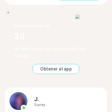
Encuentra más de
30
de hablantes de neerlandés en
Surrey
Obtener el app
J.
Surrey