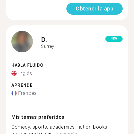
Obtener la app
D.
NEW
Surrey
HABLA FLUIDO
Inglés
APRENDE
Francés
Mis temas preferidos
Comedy, sports, academics, fiction books,
politics and music...
Leer más