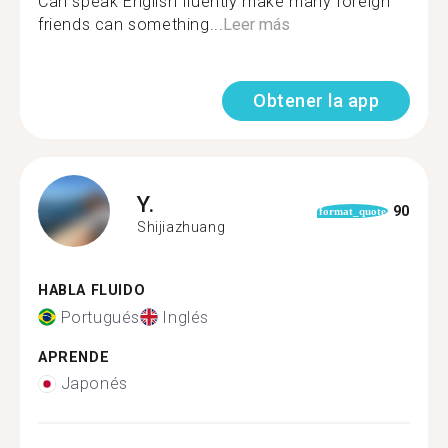
Can speak English fluently make many foreign
friends can something...
Leer más
Obtener la app
Y.
90
format_quote
Shijiazhuang
HABLA FLUIDO
Portugués
Inglés
APRENDE
Japonés