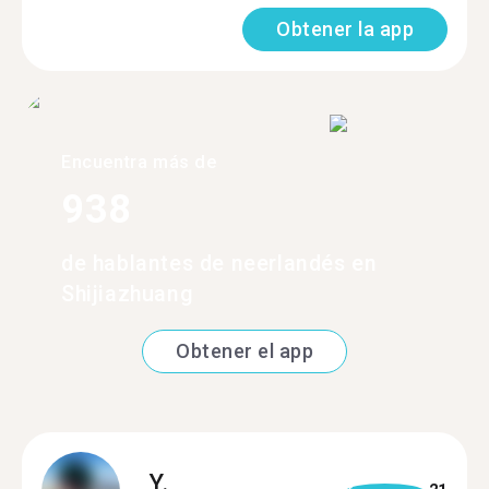
Obtener la app
Encuentra más de
938
de hablantes de neerlandés en
Shijiazhuang
Obtener el app
Y.