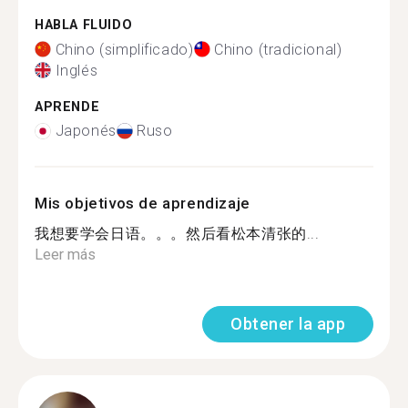
HABLA FLUIDO
Chino (simplificado)
Chino (tradicional)
Inglés
APRENDE
Japonés
Ruso
Mis objetivos de aprendizaje
我想要学会日语。。。然后看松本清张的...
Leer más
Obtener la app