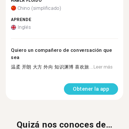
HABLA FLUIDO
Chino (simplificado)
APRENDE
Inglés
Quiero un compañero de conversación que
sea
温柔 开朗 大方 外向 知识渊博 喜欢旅...
Leer más
Obtener la app
Quizá nos conoces de…