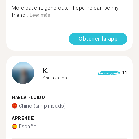
More patient, generous, I hope he can be my
friend...
Leer más
Obtener la app
K.
11
format_quote
Shijiazhuang
HABLA FLUIDO
Chino (simplificado)
APRENDE
Español