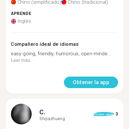
Chino (simplificado)
Chino (tradicional)
APRENDE
Inglés
Compañero ideal de idiomas
easy-going, friendly, humorous, open-minde...
Leer más
Obtener la app
C.
3
format_quote
Shijiazhuang