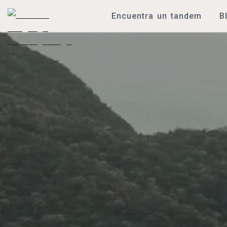
Encuentra un tandem
B