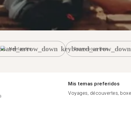
board_arrow_down
keyboard_arrow_down
Neerlandés
Rosny-sous-Bois
Mis temas preferidos
Voyages, découvertes, boxe, é
s