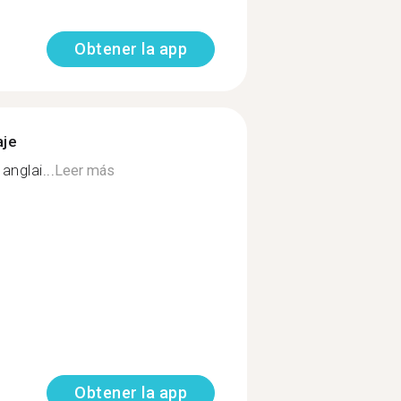
Obtener la app
aje
nglai...
Leer más
Obtener la app