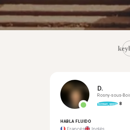
key
D.
Rosny-sous-Boi
8
format_quote
HABLA FLUIDO
Francés
Inglés