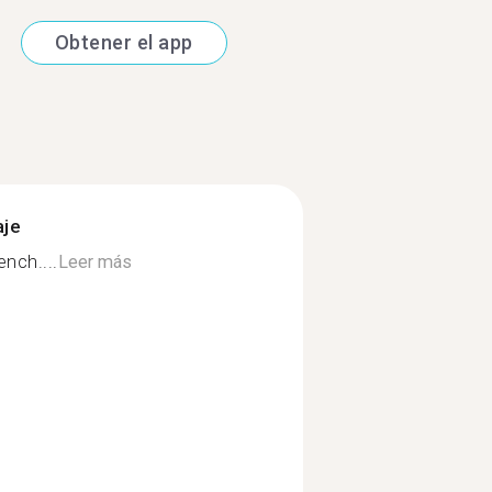
Obtener el app
aje
nch....
Leer más