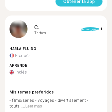
Obtener la app
C.
1
format_quote
Tarbes
HABLA FLUIDO
Francés
APRENDE
Inglés
Mis temas preferidos
- films/séries - voyages - divertissement -
touts.....
Leer más