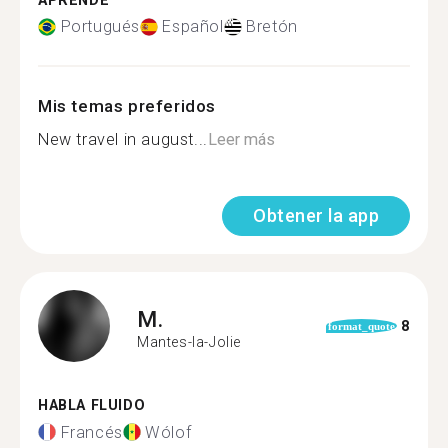
APRENDE
Portugués
Español
Bretón
Mis temas preferidos
New travel in august...
Leer más
Obtener la app
M.
8
format_quote
Mantes-la-Jolie
HABLA FLUIDO
Francés
Wólof