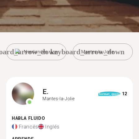
oard_arrow_down
keyboard_arrow_down
Neerlandés
Mantes-la-Jolie
E.
12
format_quote
Mantes-la-Jolie
HABLA FLUIDO
Francés
Inglés