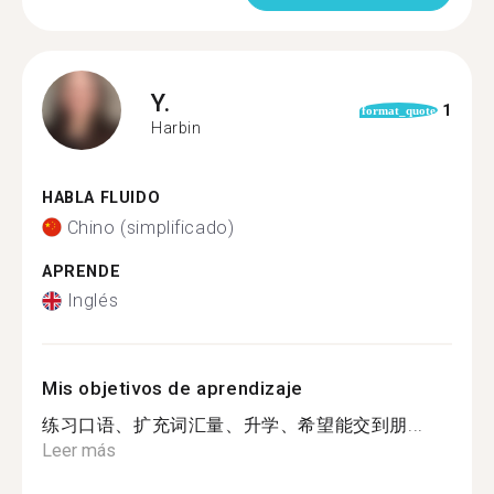
Y.
1
format_quote
Harbin
HABLA FLUIDO
Chino (simplificado)
APRENDE
Inglés
Mis objetivos de aprendizaje
练习口语、扩充词汇量、升学、希望能交到朋...
Leer más