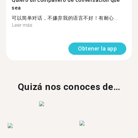
Quiero un compañero de conversación que
sea
可以简单对话，不嫌弃我的语言不好！有耐心...
Leer más
Obtener la app
Quizá nos conoces de…