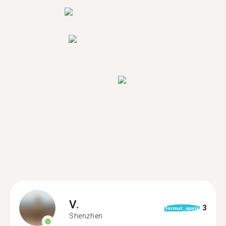
V.
3
format_quote
Shenzhen