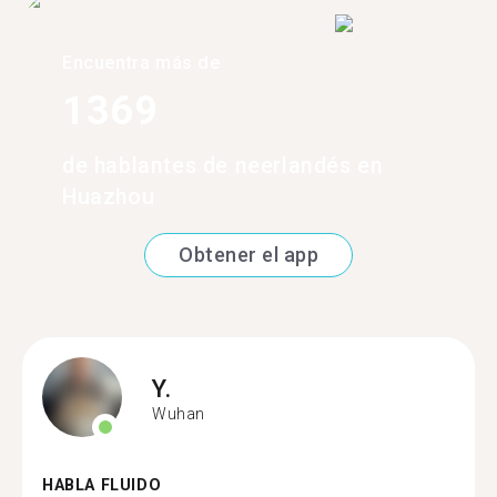
Encuentra más de
1369
de hablantes de neerlandés en
Huazhou
Obtener el app
Y.
Wuhan
HABLA FLUIDO