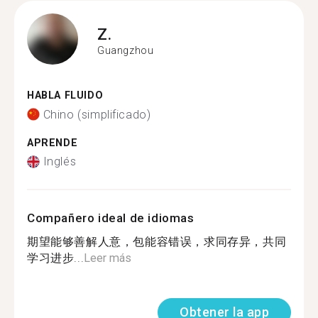
Z.
Guangzhou
HABLA FLUIDO
Chino (simplificado)
APRENDE
Inglés
Compañero ideal de idiomas
期望能够善解人意，包能容错误，求同存异，共同
学习进步...
Leer más
Obtener la app