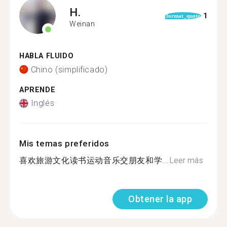
H.
1
format_quote
Weinan
HABLA FLUIDO
Chino (simplificado)
APRENDE
Inglés
Mis temas preferidos
喜欢旅游文化读书运动音乐交朋友和学...
Leer más
Obtener la app