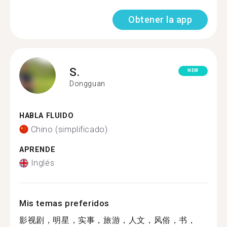
Obtener la app
S.
NEW
Dongguan
HABLA FLUIDO
Chino (simplificado)
APRENDE
Inglés
Mis temas preferidos
影视剧，明星，实事，旅游，人文，风俗，书，