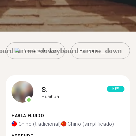
oard_arrow_down
keyboard_arrow_down
Neerlandés
Huazhou
S.
NEW
Huaihua
HABLA FLUIDO
Chino (tradicional)
Chino (simplificado)