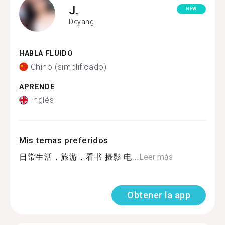
J.
NEW
Deyang
HABLA FLUIDO
Chino (simplificado)
APRENDE
Inglés
Mis temas preferidos
日常生活，旅游，看书 摄影 电...
Leer más
Obtener la app