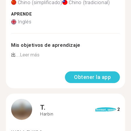
Chino (simplificado)
Chino (tradicional)
APRENDE
Inglés
Mis objetivos de aprendizaje
出...
Leer más
Obtener la app
T.
2
format_quote
Harbin