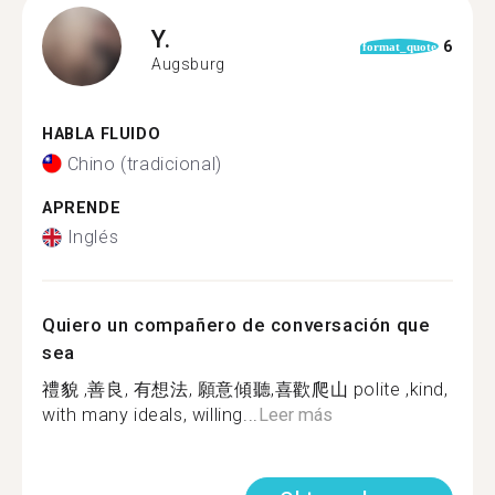
Y.
6
format_quote
Augsburg
HABLA FLUIDO
Chino (tradicional)
APRENDE
Inglés
Quiero un compañero de conversación que
sea
禮貌 ,善良, 有想法, 願意傾聽,喜歡爬山 polite ,kind,
with many ideals, willing...
Leer más