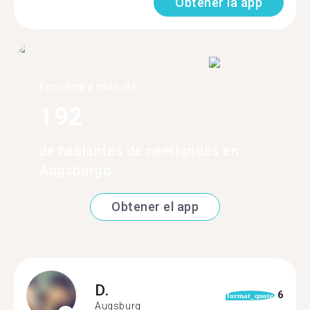
Obtener la app
Encuentra más de
192
de hablantes de neerlandés en
Augsburgo
Obtener el app
D.
6
format_quote
Augsburg