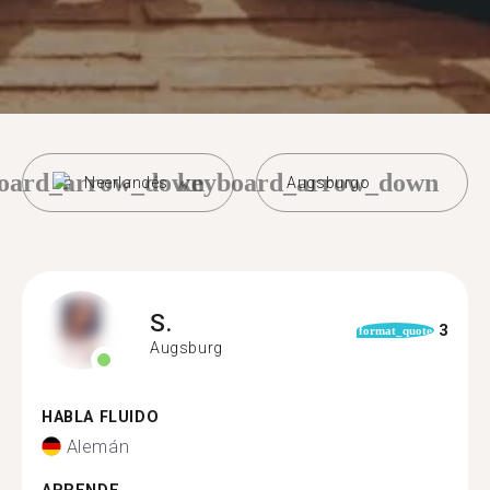
oard_arrow_down
keyboard_arrow_down
Neerlandés
Augsburgo
S.
3
format_quote
Augsburg
HABLA FLUIDO
Alemán