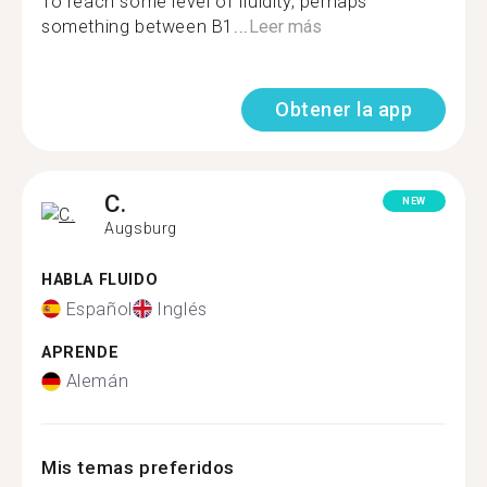
To reach some level of fluidity, perhaps
something between B1...
Leer más
Obtener la app
C.
NEW
Augsburg
HABLA FLUIDO
Español
Inglés
APRENDE
Alemán
Mis temas preferidos