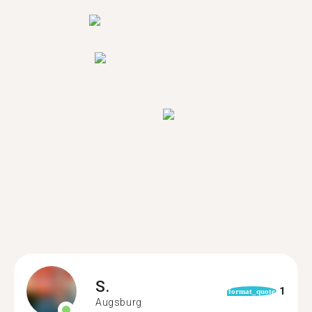
S.
1
format_quote
Augsburg