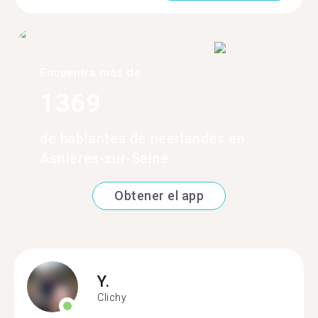
Encuentra más de
1369
de hablantes de neerlandés en
Asnières-sur-Seine
Obtener el app
Y.
Clichy