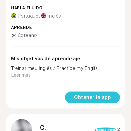
HABLA FLUIDO
Portugués
Inglés
APRENDE
Coreano
Mis objetivos de aprendizaje
Treinar meu inglês / Practice my Englis...
Leer más
Obtener la app
C.
2
format_quote