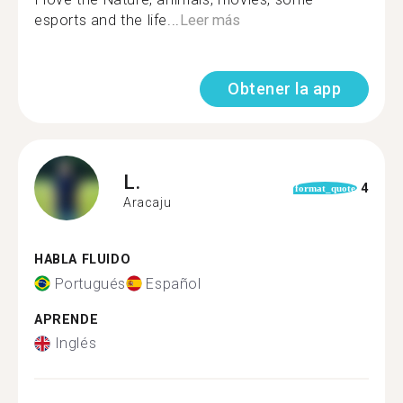
esports and the life...
Leer más
Obtener la app
L.
4
format_quote
Aracaju
HABLA FLUIDO
Portugués
Español
APRENDE
Inglés