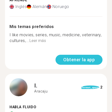
APRENDE
Inglés
Alemán
Noruego
Mis temas preferidos
I like movies, series, music, medicine, veterinary,
cultures,...
Leer más
Obtener la app
I.
2
format_quote
Aracaju
HABLA FLUIDO