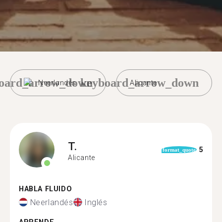
oard_arrow_down
keyboard_arrow_down
Neerlandés
Alicante
T.
5
format_quote
Alicante
HABLA FLUIDO
Neerlandés
Inglés