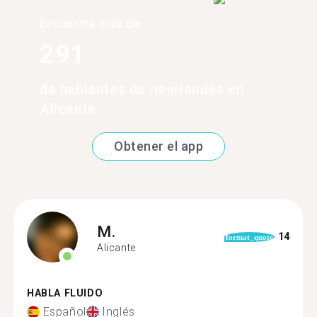
Encuentra más de
291
de hablantes de neerlandés en
Alicante
Obtener el app
M.
14
format_quote
Alicante
HABLA FLUIDO
Español
Inglés