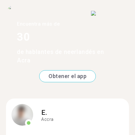
Encuentra más de
30
de hablantes de neerlandés en
Acra
Obtener el app
E.
Accra