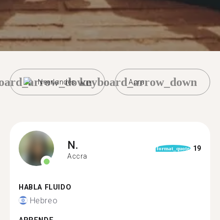
oard_arrow_down
keyboard_arrow_down
Neerlandés
Acra
N.
19
format_quote
Accra
HABLA FLUIDO
Hebreo