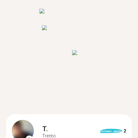
T.
2
format_quote
Trento