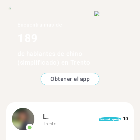
Encuentra más de
189
de hablantes de chino
(simplificado) en Trento
Obtener el app
L.
10
format_quote
Trento