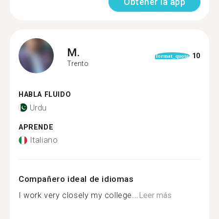
Obtener la app
M.
10
format_quote
Trento
HABLA FLUIDO
Urdu
APRENDE
Italiano
Compañero ideal de idiomas
I work very closely my college...
Leer más