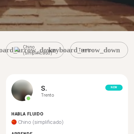
Chino
oard_arrow_down
keyboard_arrow_down
Trento
(simplificado)
S.
NEW
Trento
HABLA FLUIDO
Chino (simplificado)