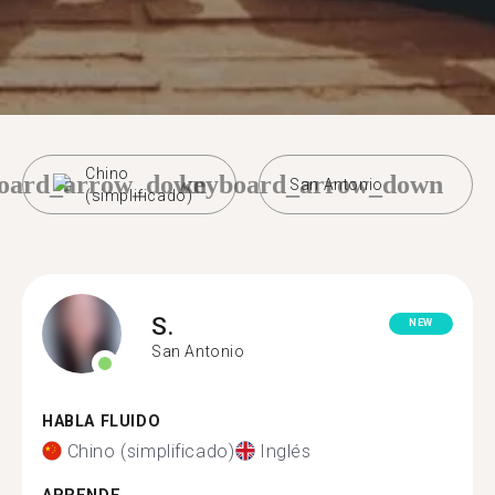
Chino
oard_arrow_down
keyboard_arrow_down
San Antonio
(simplificado)
S.
NEW
San Antonio
HABLA FLUIDO
Chino (simplificado)
Inglés