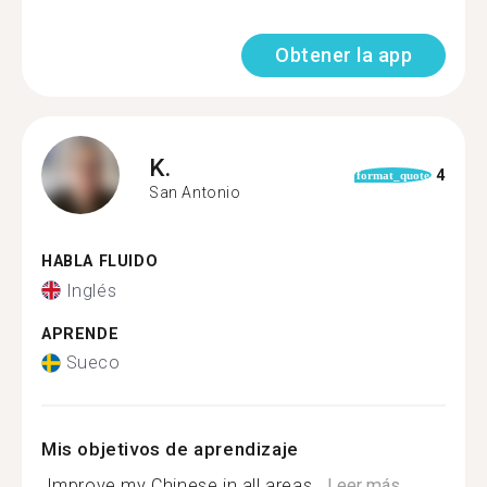
Obtener la app
K.
4
format_quote
San Antonio
HABLA FLUIDO
Inglés
APRENDE
Sueco
Mis objetivos de aprendizaje
Improve my Chinese in all areas...
Leer más