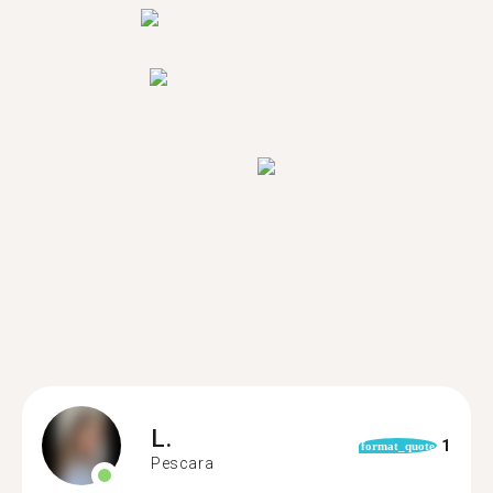
L.
1
format_quote
Pescara