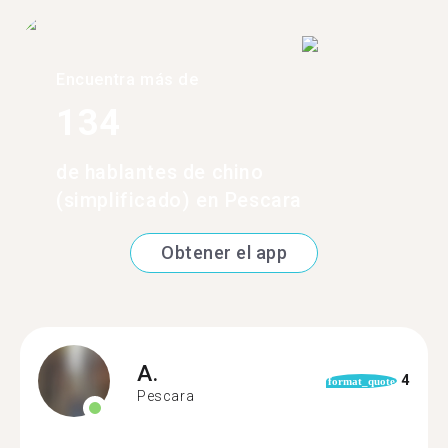
Encuentra más de
134
de hablantes de chino
(simplificado) en Pescara
Obtener el app
A.
4
format_quote
Pescara