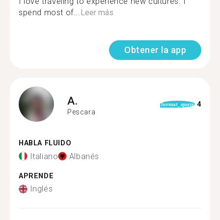
I love traveling to experience new cultures. I
spend most of...
Leer más
Obtener la app
A.
4
format_quote
Pescara
HABLA FLUIDO
Italiano
Albanés
APRENDE
Inglés