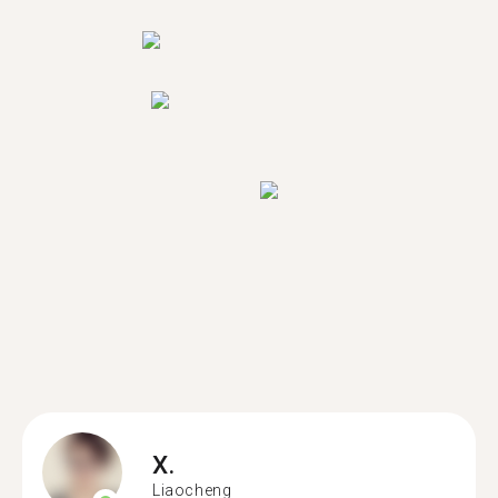
X.
Liaocheng