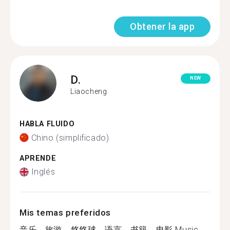
Obtener la app
D.
NEW
Liaocheng
HABLA FLUIDO
Chino (simplificado)
APRENDE
Inglés
Mis temas preferidos
音乐，旅游，悠悠球，语言，书籍，电影 Music