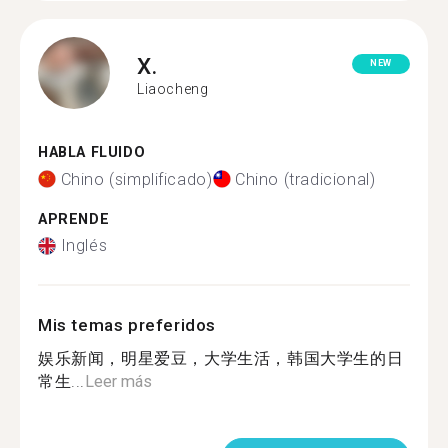
X.
NEW
Liaocheng
HABLA FLUIDO
Chino (simplificado)
Chino (tradicional)
APRENDE
Inglés
Mis temas preferidos
娱乐新闻，明星爱豆，大学生活，韩国大学生的日
常生...
Leer más