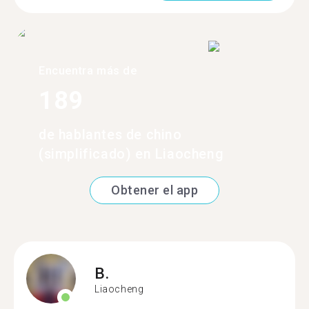
Encuentra más de
189
de hablantes de chino
(simplificado) en Liaocheng
Obtener el app
B.
Liaocheng