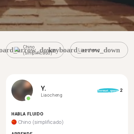
Chino
oard_arrow_down
keyboard_arrow_down
Liaocheng
(simplificado)
Y.
2
format_quote
Liaocheng
HABLA FLUIDO
Chino (simplificado)