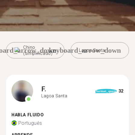
Chino
oard_arrow_down
keyboard_arrow_down
Lagoa Santa
(simplificado)
F.
32
format_quote
Lagoa Santa
HABLA FLUIDO
Portugués