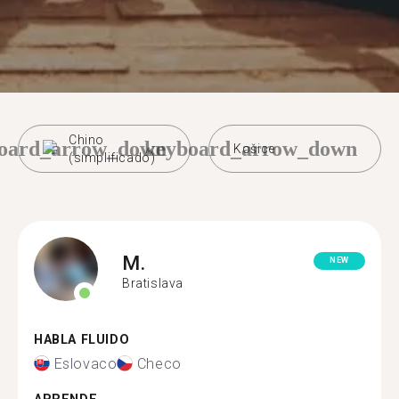
Chino
oard_arrow_down
keyboard_arrow_down
Košice
(simplificado)
M.
NEW
Bratislava
HABLA FLUIDO
Eslovaco
Checo