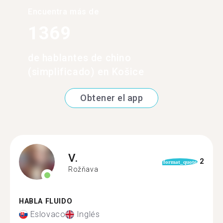
Encuentra más de
1369
de hablantes de chino
(simplificado) en Košice
Obtener el app
V.
2
format_quote
Rožňava
HABLA FLUIDO
Eslovaco
Inglés