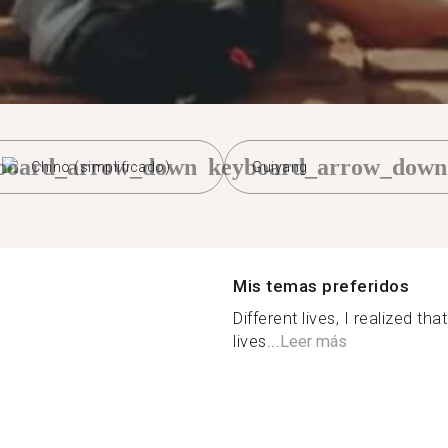
board_arrow_down
keyboard_arrow_down
Chino (simplificado)
Guiyang
Mis temas preferidos
Different lives, I realized tha
lives...
Leer más