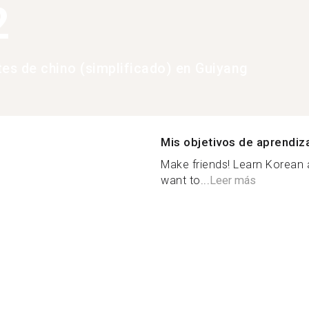
2
tes de chino (simplificado) en Guiyang
Mis objetivos de aprendiz
Make friends! Learn Korean
want to...
Leer más