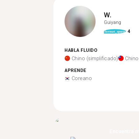
W.
Guiyang
4
format_quote
HABLA FLUIDO
Chino (simplificado)
Chino 
APRENDE
Coreano
Encuentra 