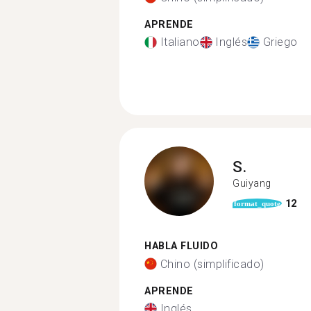
APRENDE
Italiano
Inglés
Griego
S.
Guiyang
12
format_quote
HABLA FLUIDO
Chino (simplificado)
APRENDE
Inglés