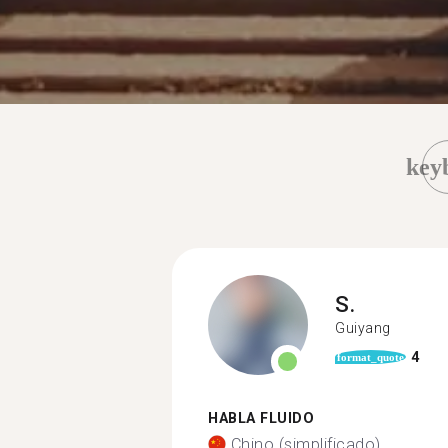
key
S.
Guiyang
4
format_quote
HABLA FLUIDO
Chino (simplificado)