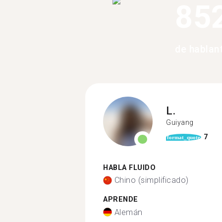
85
de hablan
L.
Guiyang
7
format_quote
HABLA FLUIDO
Chino (simplificado)
APRENDE
Alemán