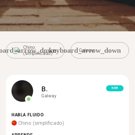
Chino
oard_arrow_down
keyboard_arrow_down
Galway
(simplificado)
B.
NEW
Galway
HABLA FLUIDO
Chino (simplificado)