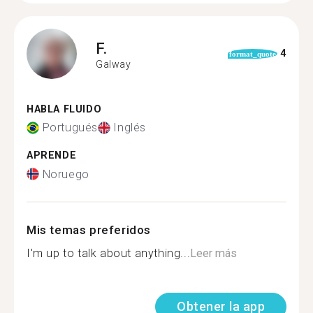
F.
4
format_quote
Galway
HABLA FLUIDO
Portugués
Inglés
APRENDE
Noruego
Mis temas preferidos
I'm up to talk about anything...
Leer más
Obtener la app