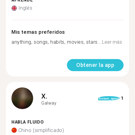
APRENDE
Inglés
Mis temas preferidos
anything, songs, habits, movies, stars...
Leer más
Obtener la app
X.
1
format_quote
Galway
HABLA FLUIDO
Chino (simplificado)