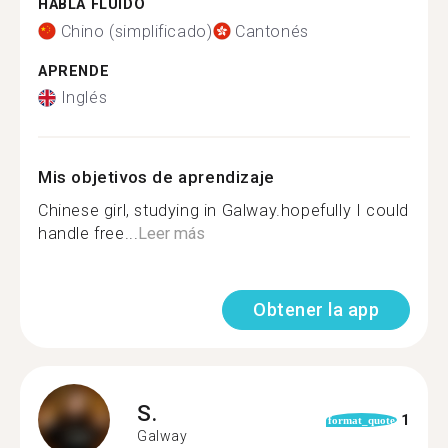
HABLA FLUIDO
Chino (simplificado)
Cantonés
APRENDE
Inglés
Mis objetivos de aprendizaje
Chinese girl, studying in Galway.hopefully I could
handle free...
Leer más
Obtener la app
S.
1
format_quote
Galway