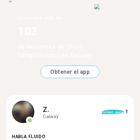
Encuentra más de
102
de hablantes de chino
(simplificado) en Galway
Obtener el app
Z.
1
format_quote
Galway
HABLA FLUIDO