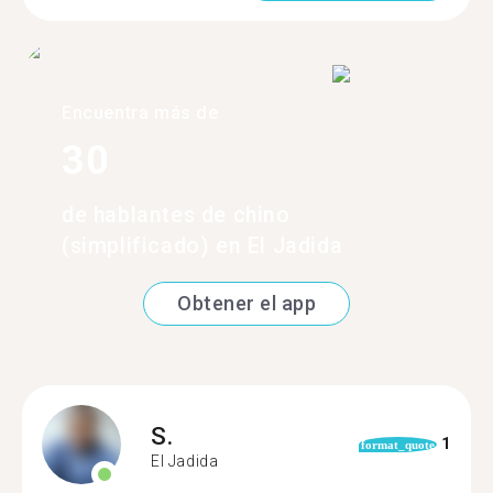
Encuentra más de
30
de hablantes de chino
(simplificado) en El Jadida
Obtener el app
S.
1
format_quote
El Jadida