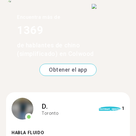
Encuentra más de
1369
de hablantes de chino
(simplificado) en Colwood
Obtener el app
D.
1
format_quote
Toronto
HABLA FLUIDO