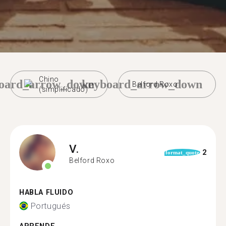
Chino
oard_arrow_down
keyboard_arrow_down
Belford Roxo
(simplificado)
V.
2
format_quote
Belford Roxo
HABLA FLUIDO
Portugués