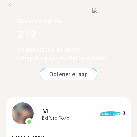
Encuentra más de
312
de hablantes de chino
(simplificado) en Belford Roxo
Obtener el app
M.
3
format_quote
Belford Roxo