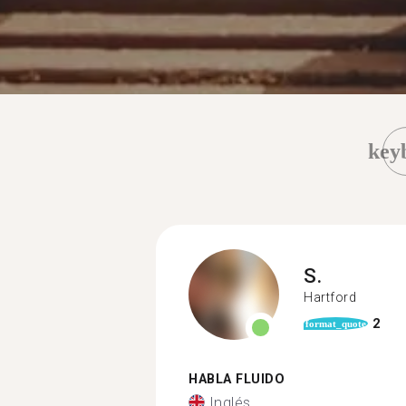
key
S.
Hartford
2
format_quote
HABLA FLUIDO
Inglés