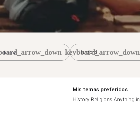
board_arrow_down
keyboard_arrow_down
Hartford
Mis temas preferidos
History Religions Anything int