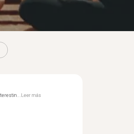
erestin...
Leer más