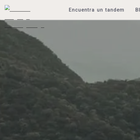
Encuentra un tandem
B