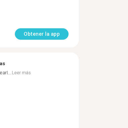
Obtener la app
mas
arl...
Leer más