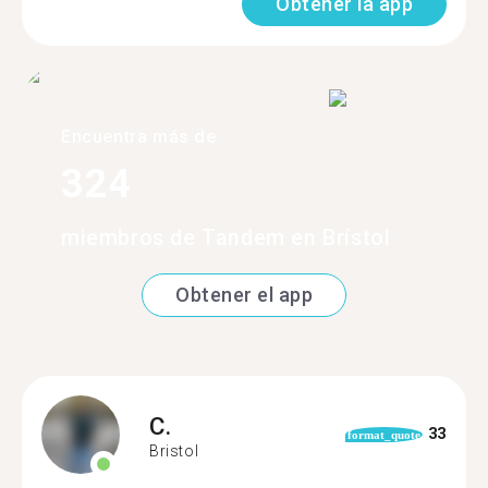
Obtener la app
Encuentra más de
324
miembros de Tandem en Brístol
Obtener el app
C.
33
format_quote
Bristol