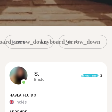
oard_arrow_down
keyboard_arrow_down
Brístol
S.
2
format_quote
Bristol
HABLA FLUIDO
Inglés