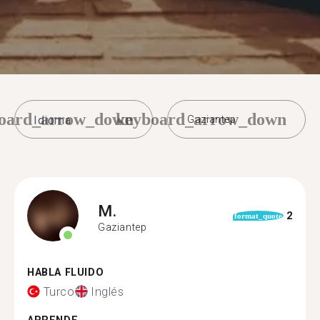
oard_arrow_down
keyboard_arrow_down
Gaziantep
M.
2
format_quote
Gaziantep
HABLA FLUIDO
Turco
Inglés