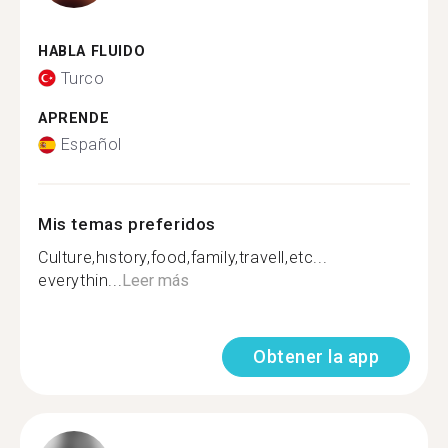
HABLA FLUIDO
Turco
APRENDE
Español
Mis temas preferidos
Culture,hıstory,food,family,travell,etc...
everythin...
Leer más
Obtener la app