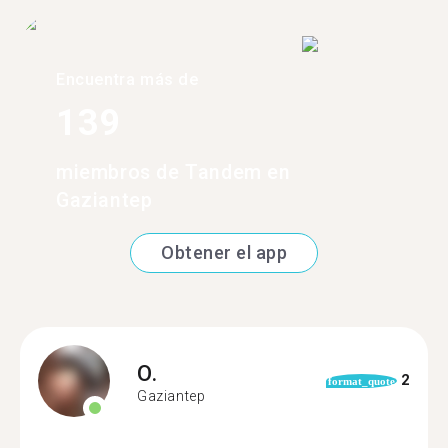
Encuentra más de
139
miembros de Tandem en
Gaziantep
Obtener el app
O.
2
format_quote
Gaziantep