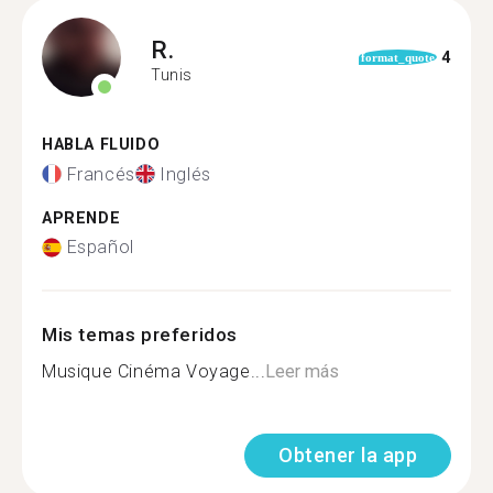
R.
4
format_quote
Tunis
HABLA FLUIDO
Francés
Inglés
APRENDE
Español
Mis temas preferidos
Musique Cinéma Voyage...
Leer más
Obtener la app