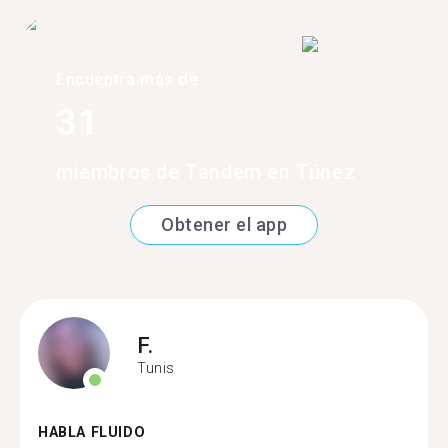
Encuentra más de
31
miembros de Tandem en Túnez
Obtener el app
F.
Tunis
HABLA FLUIDO