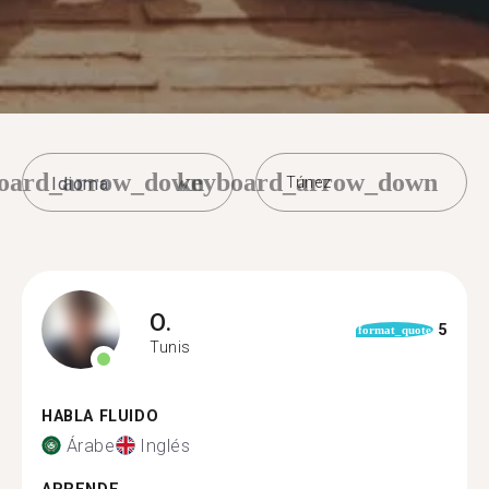
oard_arrow_down
keyboard_arrow_down
Túnez
O.
5
format_quote
Tunis
HABLA FLUIDO
Árabe
Inglés