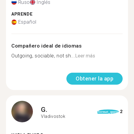
Ruso
Inglés
APRENDE
Español
Compañero ideal de idiomas
Outgoing, sociable, not sh...
Leer más
Obtener la app
G.
2
format_quote
Vladivostok