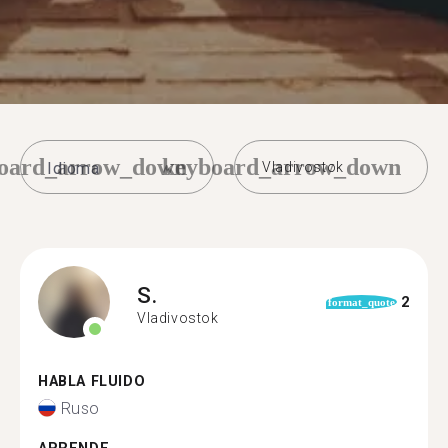
oard_arrow_down
keyboard_arrow_down
Vladivostok
S.
2
format_quote
Vladivostok
HABLA FLUIDO
Ruso