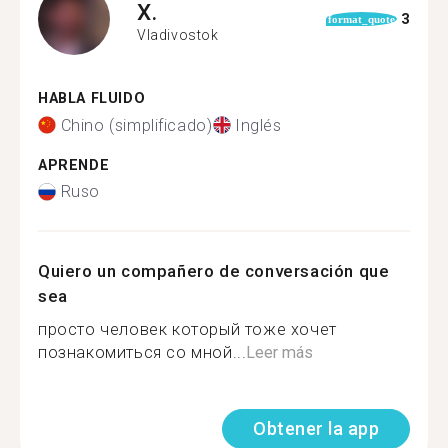
X.
3
format_quote
Vladivostok
HABLA FLUIDO
Chino (simplificado)
Inglés
APRENDE
Ruso
Quiero un compañero de conversación que
sea
просто человек который тоже хочет
познакомиться со мной...
Leer más
Obtener la app