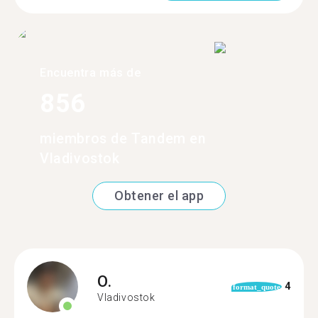
Encuentra más de
856
miembros de Tandem en
Vladivostok
Obtener el app
O.
4
format_quote
Vladivostok