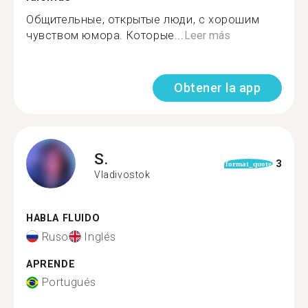
Общительные, открытые люди, с хорошим
чувством юмора. Которые...
Leer más
Obtener la app
S.
3
format_quote
Vladivostok
HABLA FLUIDO
Ruso
Inglés
APRENDE
Portugués