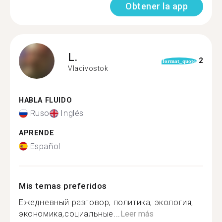
Obtener la app
L.
2
format_quote
Vladivostok
HABLA FLUIDO
Ruso
Inglés
APRENDE
Español
Mis temas preferidos
Ежедневный разговор, политика, экология,
экономика,социальные...
Leer más