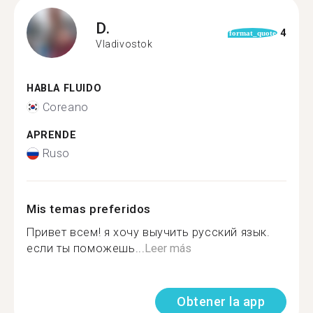
D.
4
format_quote
Vladivostok
HABLA FLUIDO
Coreano
APRENDE
Ruso
Mis temas preferidos
Привет всем! я хочу выучить русский язык.
если ты поможешь...
Leer más
Obtener la app