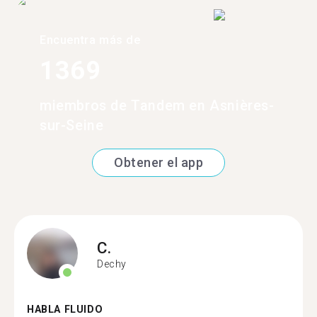
Encuentra más de
1369
miembros de Tandem en Asnières-
sur-Seine
Obtener el app
C.
Dechy
HABLA FLUIDO