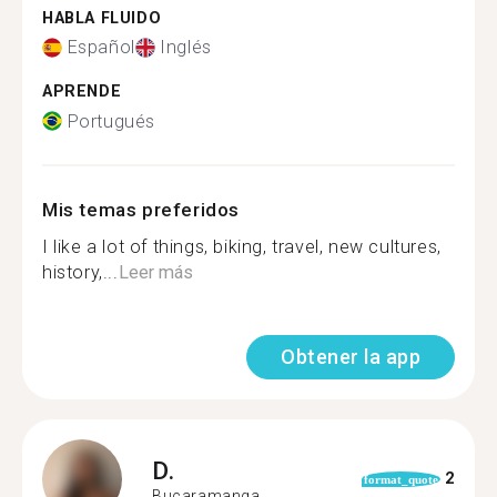
HABLA FLUIDO
Español
Inglés
APRENDE
Portugués
Mis temas preferidos
I like a lot of things, biking, travel, new cultures,
history,...
Leer más
Obtener la app
D.
2
format_quote
Bucaramanga