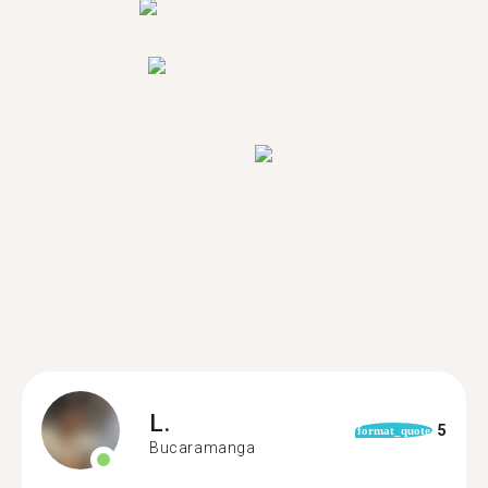
L.
5
format_quote
Bucaramanga