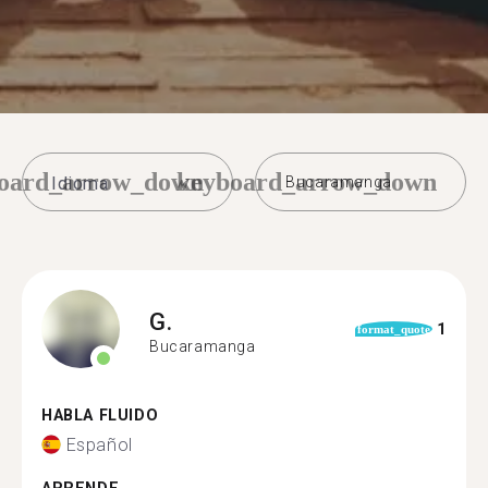
oard_arrow_down
keyboard_arrow_down
Bucaramanga
G.
1
format_quote
Bucaramanga
HABLA FLUIDO
Español