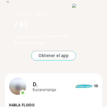
Encuentra más de
743
miembros de Tandem en
Bucaramanga
Obtener el app
D.
10
format_quote
Bucaramanga
HABLA FLUIDO