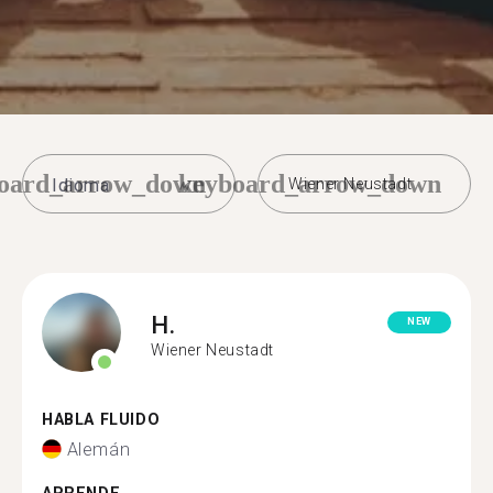
oard_arrow_down
keyboard_arrow_down
Wiener Neustadt
H.
NEW
Wiener Neustadt
HABLA FLUIDO
Alemán