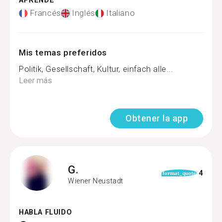
APRENDE
Francés
Inglés
Italiano
Mis temas preferidos
Politik, Gesellschaft, Kultur, einfach alle...
Leer más
Obtener la app
G.
4
format_quote
Wiener Neustadt
HABLA FLUIDO