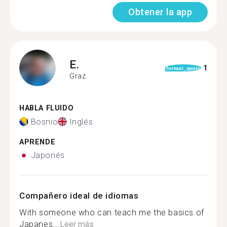
Obtener la app
E.
1
format_quote
Graz
HABLA FLUIDO
Bosnio
Inglés
APRENDE
Japonés
Compañero ideal de idiomas
With someone who can teach me the basics of
Japanes...
Leer más